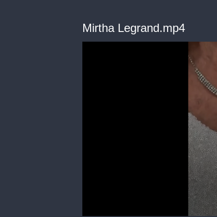
Mirtha Legrand.mp4