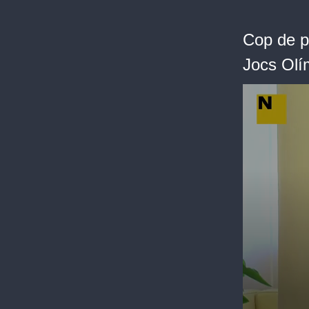
Cop de po
Jocs Olí