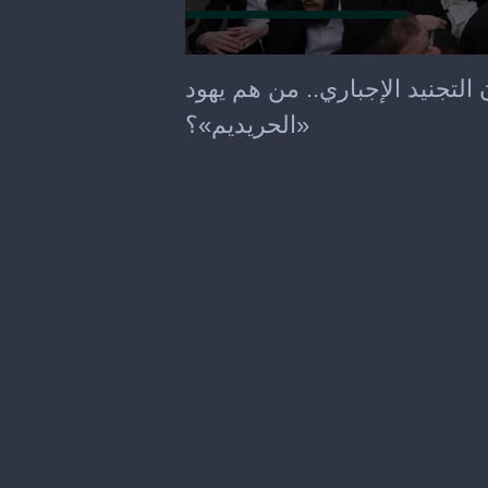
0
seconds
التجنيد الإجباري.. من هم يهود
of
2
«الحريديم»؟
minutes,
4
seconds