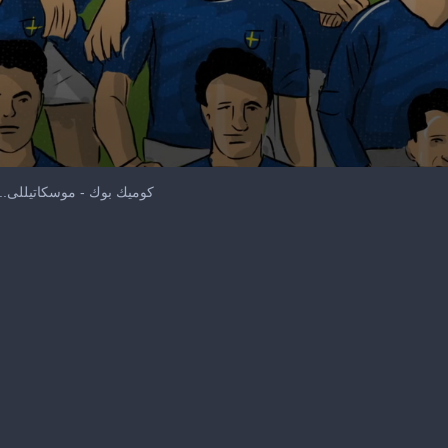
كوميك بوك - موسكاتيللى..