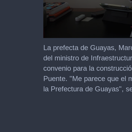
0
seconds
La prefecta de Guayas, Marc
of
1
del ministro de Infraestruct
minute,
1
convenio para la construcció
second
Puente. "Me parece que el 
la Prefectura de Guayas", s