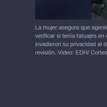
0
seconds
La mujer asegura que agentes
of
2
verificar si tenía tatuajes 
minutes,
38
invadieron su privacidad al d
seconds
revisión. Video: EDH/ Cortes