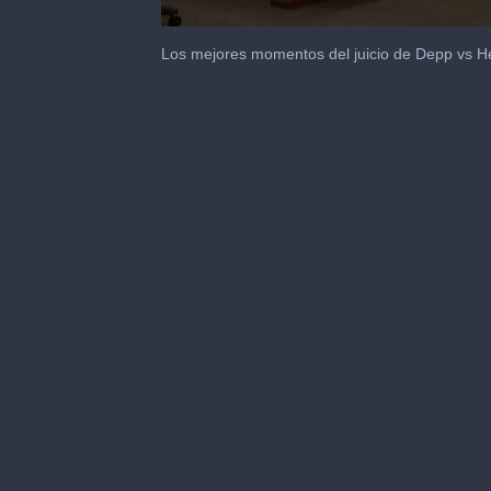
0
seconds
Los mejores momentos del juicio de Depp vs H
of
25
seconds