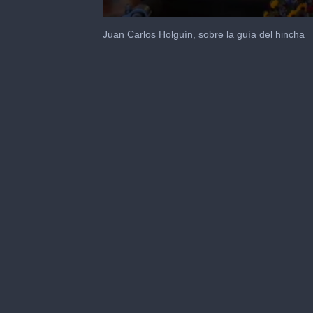
0
seconds
Juan Carlos Holguín, sobre la guía del hincha
of
45
seconds