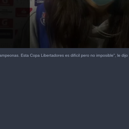
mpeonas. Esta Copa Libertadores es difícil pero no imposible", le di