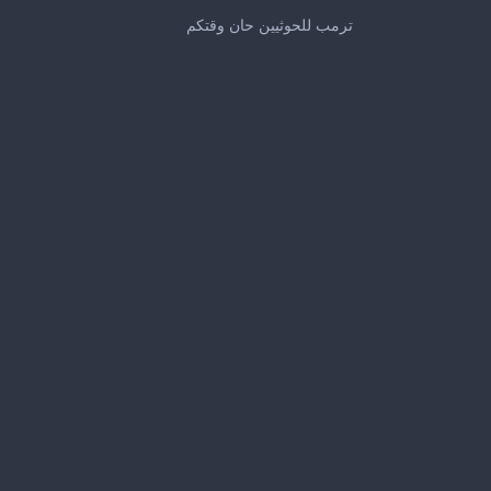
0
seconds
ترمب للحوثيين حان وقتكم
of
2
minutes,
30
seconds