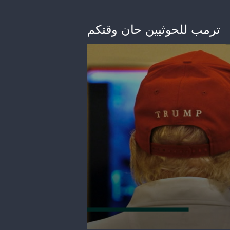
ترمب للحوثيين حان وقتكم