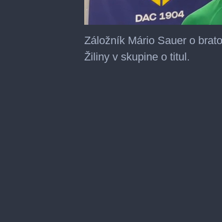
0
seconds
Záložník Mário Sauer o brat
of
46
Žiliny v skupine o titul.
seconds