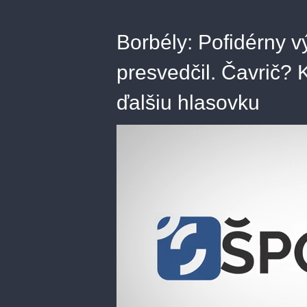
Borbély: Pofidérny v
presvedčil. Čavrič?
ďalšiu hlasovku