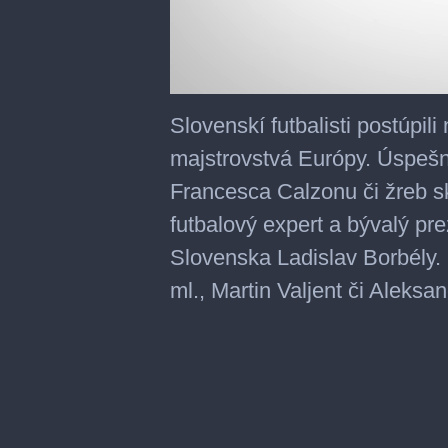
0
seconds
Slovenskí futbalisti postúpili 
of
28
majstrovstvá Európy. Úspešnú
minutes,
16
Francesca Calzonu či žreb 
seconds
futbalový expert a bývalý pr
Slovenska Ladislav Borbély.
ml., Martin Valjent či Aleksa