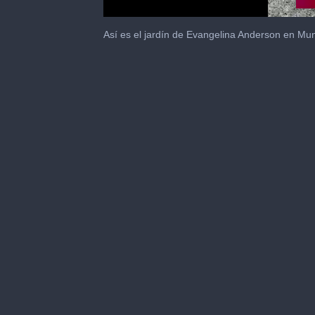
0
seconds
Así es el jardín de Evangelina Anderson en Mu
of
8
seconds