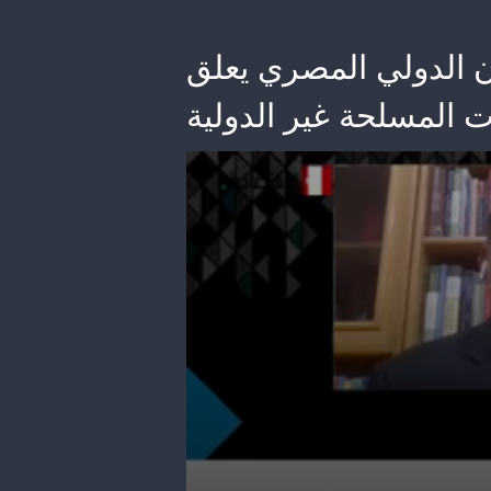
ون الدولي المصري يعلق
 المسلحة غير الدولية
0
seconds
of
1
minute,
41
seconds