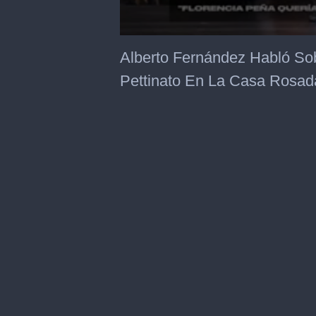
0
seconds
Alberto Fernández Habló So
of
1
Pettinato En La Casa Rosad
minute,
45
seconds