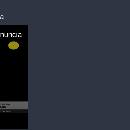
ia
onuncia