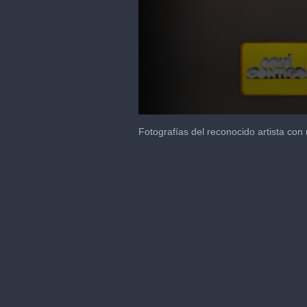
0
seconds
Fotografías del reconocido artista con 
of
3
minutes,
17
seconds
Volume
90%