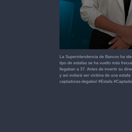
0
seconds
La Superintendencia de Bancos ha iden
of
tipo de estafas se ha vuelto más frecu
2
llegaban a 37. Antes de invertir su di
minutes,
17
y así evitará ser víctima de una estafa
seconds
Volume
captadoras-ilegales/ #Estafa #Captad
90%