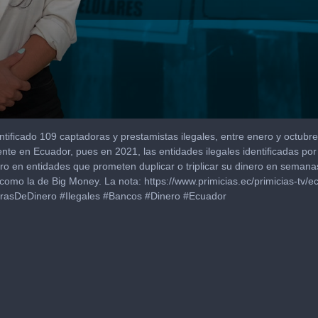
tificado 109 captadoras y prestamistas ilegales, entre enero y octubr
ente en Ecuador, pues en 2021, las entidades ilegales identificadas po
nero en entidades que prometen duplicar o triplicar su dinero en semana
 como la de Big Money. La nota: https://www.primicias.ec/primicias-tv/e
orasDeDinero #Ilegales #Bancos #Dinero #Ecuador