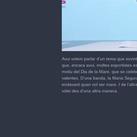
0
seconds
Avui volem parlar d’un tema que sovint
of
que, encara avui, moltes esportistes e
32
motiu del Dia de la Mare, que se cele
minutes,
58
valentes. D’una banda, la Maria Segura,
seconds
Volume
endavant quan vol ser mare. I de l’altra
0%
vòlei des d’una altra manera.