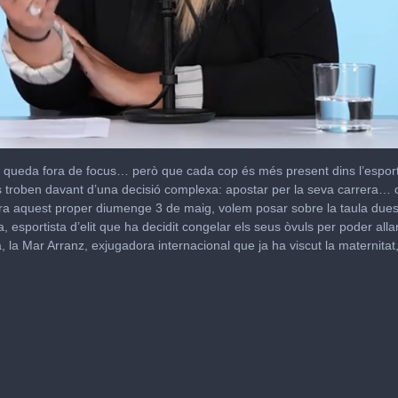
 queda fora de focus… però que cada cop és més present dins l’esport d
s troben davant d’una decisió complexa: apostar per la seva carrera… o
bra aquest proper diumenge 3 de maig, volem posar sobre la taula dues 
 esportista d’elit que ha decidit congelar els seus òvuls per poder alla
, la Mar Arranz, exjugadora internacional que ja ha viscut la maternitat,