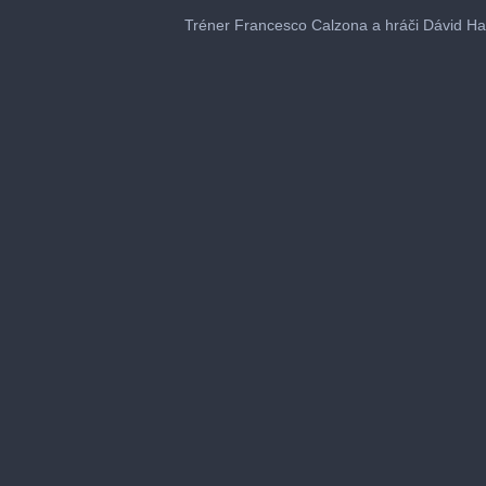
0
seconds
Tréner Francesco Calzona a hráči Dávid Ha
of
2
minutes,
27
seconds