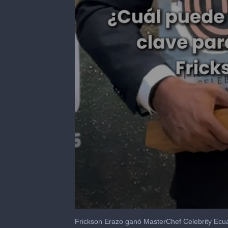
0
seconds
Frickson Erazo ganó MasterChef Celebrity Ecuado