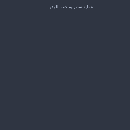
0
seconds
عملية سطو بمتحف اللوفر
of
33
seconds