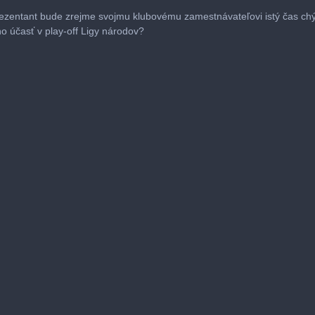
ezentant bude zrejme svojmu klubovému zamestnávateľovi istý čas chý
ho účasť v play-off Ligy národov?
me