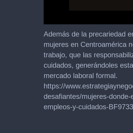
0
of
Además de la precariedad en
2
minutes,
mujeres en Centroamérica no
44
seconds
trabajo, que las responsabili
cuidados, generándoles esta
mercado laboral formal.
https://www.estrategiaynego
desafiantes/mujeres-donde-
empleos-y-cuidados-BF973