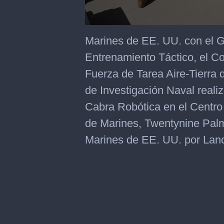
0
seconds
Marines de EE. UU. con el G
of
41
Entrenamiento Táctico, el C
seconds
Fuerza de Tarea Aire-Tierra d
de Investigación Naval reali
Cabra Robótica en el Centro
de Marines, Twentynine Palm
Marines de EE. UU. por Lan