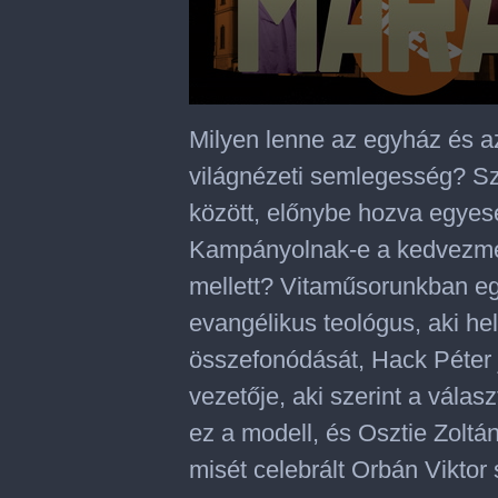
0
seconds
Milyen lenne az egyház és az
of
1
világnézeti semlegesség? Sz
hour,
37
között, előnybe hozva egyese
minutes,
33
Kampányolnak-e a kedvezmé
seconds
mellett? Vitaműsorunkban eg
evangélikus teológus, aki hel
összefonódását, Hack Péter 
vezetője, aki szerint a válasz
ez a modell, és Osztie Zoltá
misét celebrált Orbán Viktor