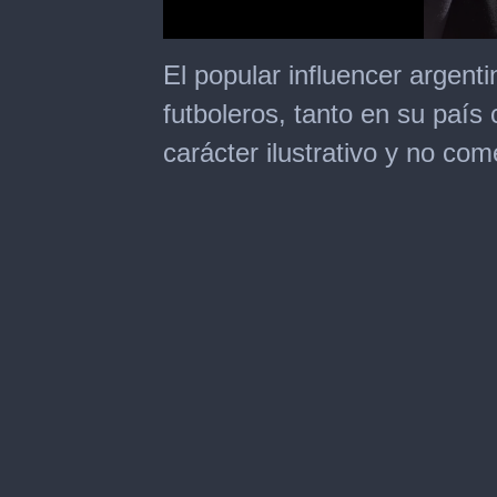
0
seconds
El popular influencer argenti
of
9
futboleros, tanto en su paí
seconds
carácter ilustrativo y no com