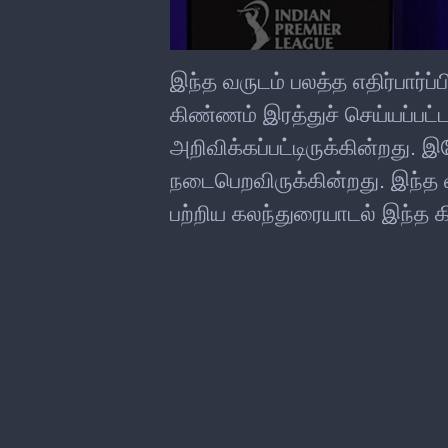
0
seconds
இந்த வருடம் பலத்த எதிர்பார்ப
of
0
கிண்ணம் இரத்துச் செய்யப்பட
seconds
அறிவிக்கப்பட்டிருக்கின்றது. இ
நடைபெறவிருக்கின்றது. இந்த 
பற்றிய கலந்துரையாடல் இந்த கிர