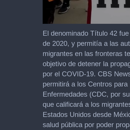
0
of
El denominado Título 42 fue
2
minutes,
de 2020, y permitía a las au
22
seconds
migrantes en las fronteras t
objetivo de detener la prop
por el COVID-19. CBS News 
permitirá a los Centros para
Enfermedades (CDC, por sus 
que calificará a los migran
Estados Unidos desde Méxic
salud pública por poder prop