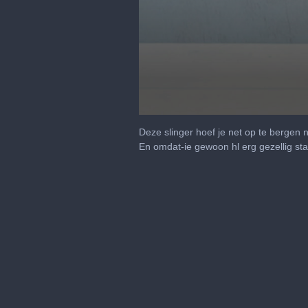
0
seconds
Deze slinger hoef je net op te bergen 
of
En omdat-ie gewoon hl erg gezellig sta
40
seconds
Volume
90%