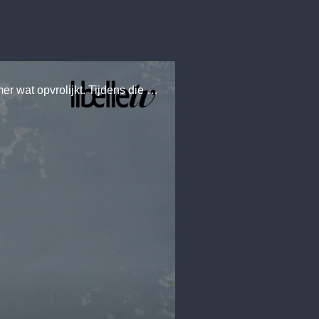
Deze slinger hoef je net op te bergen naar een feestje! Waarom niet? Nou, omdat-ie je woonkamer wat opvrolijkt. Tijdens die regenachtige dagen. En omdat-ie gewoon hl erg gezellig staat aan die witte muur waar je toch nog niks had hangen.