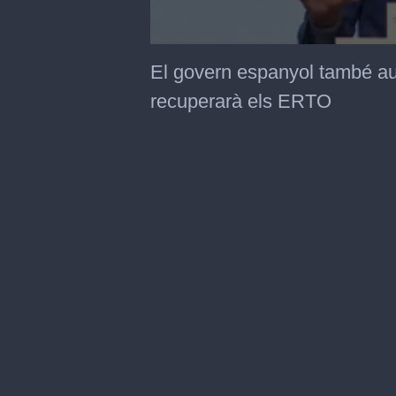
0
seconds
El govern espanyol també aug
of
28
recuperarà els ERTO
seconds