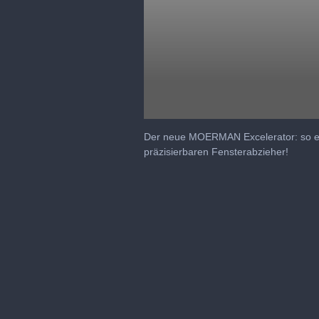
0
seconds
Der neue MOERMAN Excelerator: so ein
of
präzisierbaren Fensterabzieher!
1
minute,
41
seconds
Volume
90%