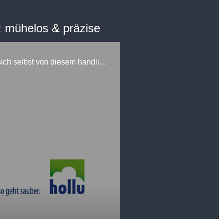
: mühelos & präzise
Der neue MOERMAN Excelerator: so einfach war Fensterreinigung noch nie. Überzeugen Sie sich selbst von diesem handlichen und genau präzisierbaren Fensterabzieher!