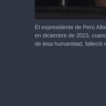
0
seconds
El expresidente de Perú Albe
of
3
en diciembre de 2023, cuand
minutes,
9
de lesa humanidad, falleció 
seconds