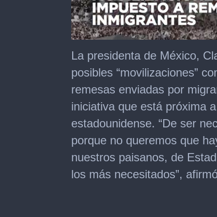
0
of
La presidenta de México, Cl
2
minutes,
posibles “movilizaciones” co
2
seconds
remesas enviadas por migra
iniciativa que está próxima 
estadounidense. “De ser nec
porque no queremos que hay
nuestros paisanos, de Estad
los más necesitados”, afir