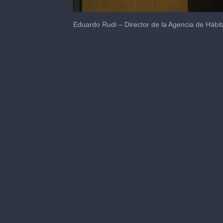
0
seconds
Eduardo Rudi – Director de la Agencia de Hábit
of
3
minutes,
32
seconds