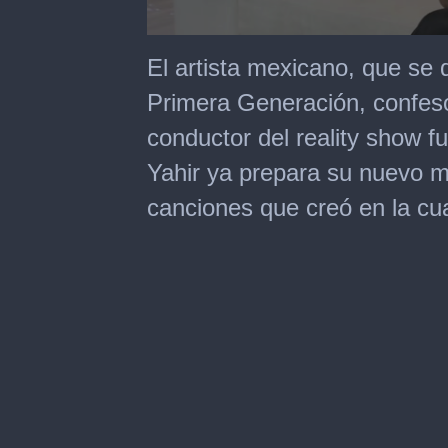
0
seconds
El artista mexicano, que se
of
4
Primera Generación, confes
minutes,
21
conductor del reality show f
seconds
Yahir ya prepara su nuevo m
canciones que creó en la c