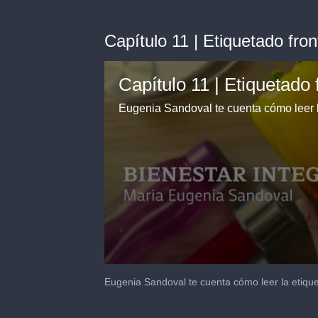
Capítulo 11 | Etiquetado fron
0
seconds
Eugenia Sandoval te cuenta cómo leer la etique
of
2
minutes,