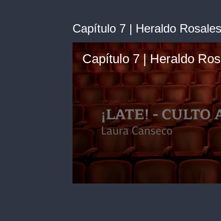
Capítulo 7 | Heraldo Rosale
Capítulo 7 | Heraldo Ros
0
seconds
of
27
minutes,