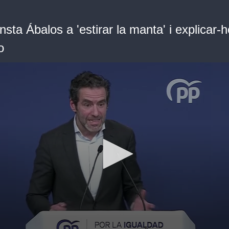
sta Ábalos a 'estirar la manta' i explicar-h
o