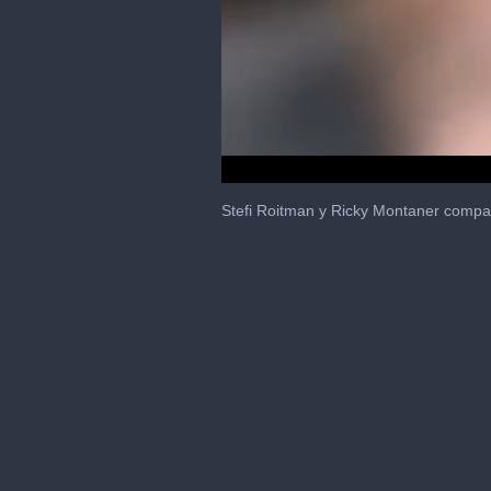
0
of
Stefi Roitman y Ricky Montaner compart
18
seconds
Volume
0%