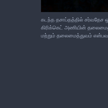
0
seconds
கடந்த தசாப்தத்தில் சர்வதேச
of
0
கிரிக்கெட் அணியின் தலைமைத்த
seconds
மற்றும் தலைமைத்துவம் என்ப