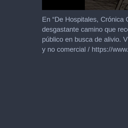
0
seconds
En “De Hospitales, Crónica 
of
46
desgastante camino que reco
seconds
público en busca de alivio. 
y no comercial / https://w