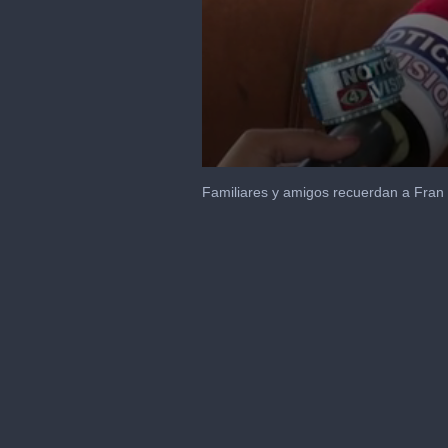
0
seconds
Familiares y amigos recuerdan a Fran
of
1
minute,
9
seconds
Volume
90%