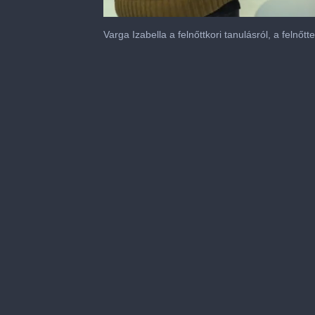
0
seconds
Varga Izabella a felnőttkori tanulásról, a felnőtt
of
1
minute,
50
seconds