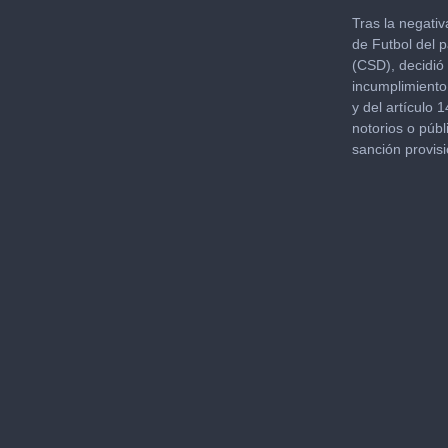
0
seconds
Tras la negati
of
de Futbol del 
9
(CSD), decidió 
minutes,
18
incumplimiento 
seconds
Volu
y del artículo 
90%
notorios o públ
sanción provis