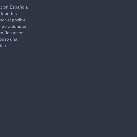
ración Española
 Deportes
por el posible
o de autoridad;
ra "los actos
mpuso una
ías.