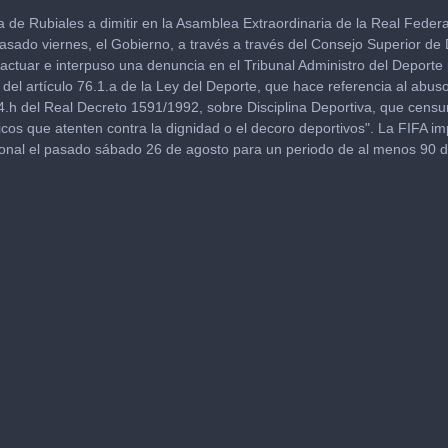
va de Rubiales a dimitir en la Asamblea Extraordinaria de la Real Fede
pasado viernes, el Gobierno, a través a través del Consejo Superior de
actuar e interpuso una denuncia en el Tribunal Administro del Deporte 
del artículo 76.1.a de la Ley del Deporte, que hace referencia al abus
me
14.h del Real Decreto 1591/1992, sobre Disciplina Deportiva, que censu
icos que atenten contra la dignidad o el decoro deportivos". La FIFA i
ional el pasado sábado 26 de agosto para un periodo de al menos 90 d