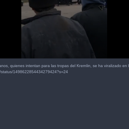
s, quienes intentan para las tropas del Kremlin, se ha viralizado en la
ews/status/1498622854434279424?s=24