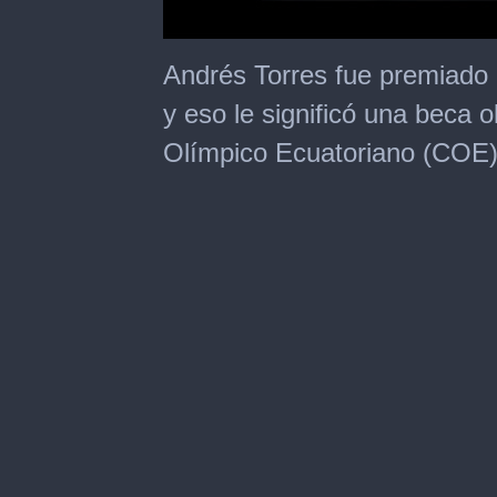
0
seconds
Andrés Torres fue premiado 
of
1
y eso le significó una beca 
minute,
14
Olímpico Ecuatoriano (COE)
seconds