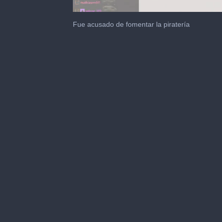
0
seconds
Fue acusado de fomentar la piratería
of
48
seconds