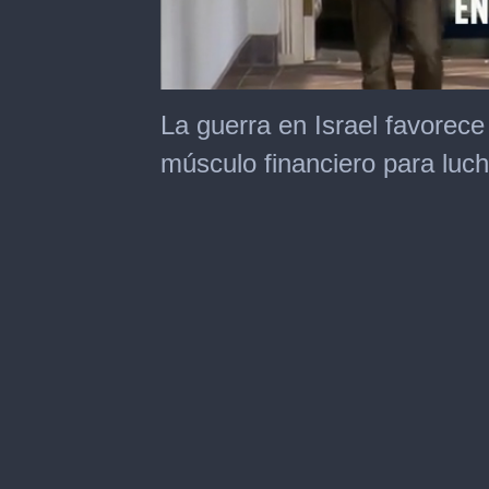
0
of
La guerra en Israel favorece
1
minute,
músculo financiero para luc
45
seconds