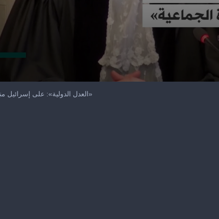
«العدل الدولية»: على إسرائيل منع ومعاقبة التحريض على «الإبادة الجماعية»