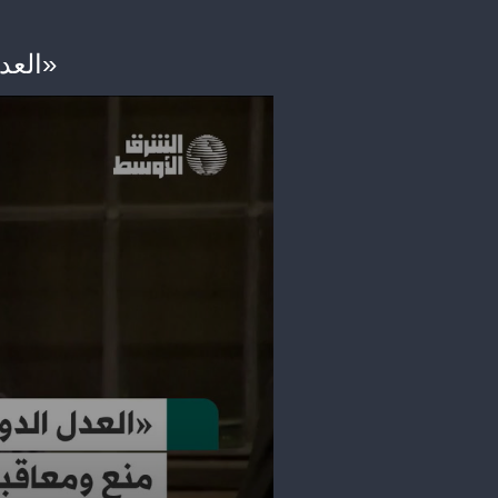
«العدل الدولية»: على إسرائيل منع ومعاقبة التحريض على «الإبادة الجماعية»